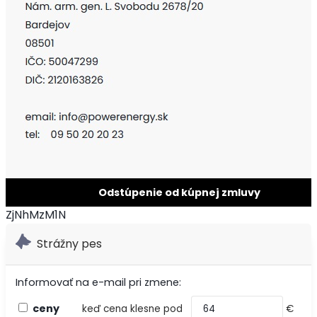
Odstúpenie od kúpnej zmluvy
ZjNhMzM1N
Strážny pes
Informovať na e-mail pri zmene:
ceny
keď cena klesne pod
€