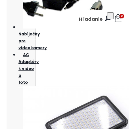
0
Hľadanie
Nabíjačky
pre
videokamery
AC
Adaptéry
k video
a
foto