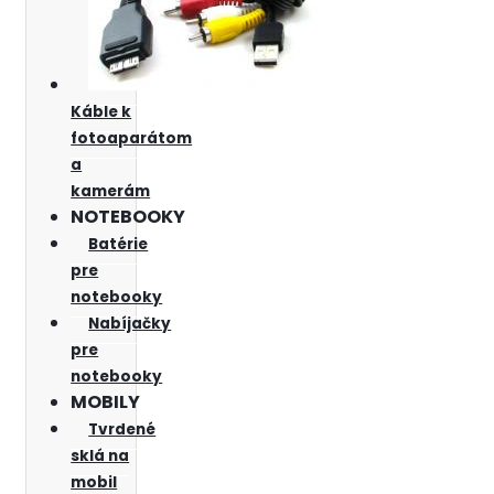
Káble k
fotoaparátom
a
kamerám
NOTEBOOKY
Batérie
pre
notebooky
Nabíjačky
pre
notebooky
MOBILY
Tvrdené
sklá na
mobil