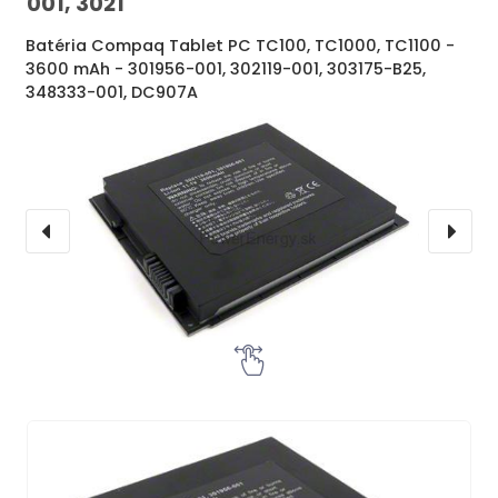
001, 3021
Batéria Compaq Tablet PC TC100, TC1000, TC1100 -
3600 mAh - 301956-001, 302119-001, 303175-B25,
348333-001, DC907A