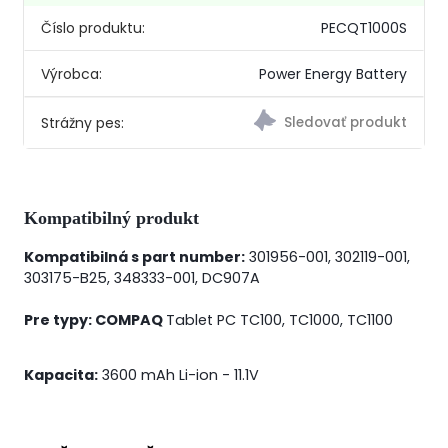
Číslo produktu:
PECQT1000S
Výrobca:
Power Energy Battery
Strážny pes:
Kompatibilný produkt
Kompatibilná s part number
:
301956-001, 302119-001,
303175-B25, 348333-001, DC907A
Pre typy:
COMPAQ
Tablet PC TC100, TC1000, TC1100
Kapacita
:
3600 mAh
Li-ion
- 11.1V